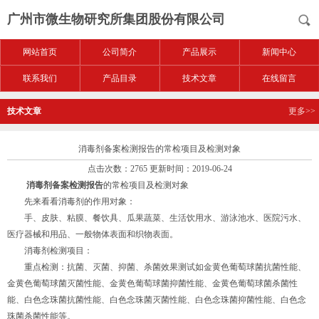
广州市微生物研究所集团股份有限公司
网站首页
公司简介
产品展示
新闻中心
联系我们
产品目录
技术文章
在线留言
技术文章
更多>>
消毒剂备案检测报告的常检项目及检测对象
点击次数：2765 更新时间：2019-06-24
消毒剂备案检测报告
的常检项目及检测对象
先来看看消毒剂的作用对象：
手、皮肤、粘膜、餐饮具、瓜果蔬菜、生活饮用水、游泳池水、医院污水、
医疗器械和用品、一般物体表面和织物表面。
消毒剂检测项目：
重点检测：抗菌、灭菌、抑菌、杀菌效果测试如金黄色葡萄球菌抗菌性能、
金黄色葡萄球菌灭菌性能、金黄色葡萄球菌抑菌性能、金黄色葡萄球菌杀菌性
能、白色念珠菌抗菌性能、白色念珠菌灭菌性能、白色念珠菌抑菌性能、白色念
珠菌杀菌性能等。