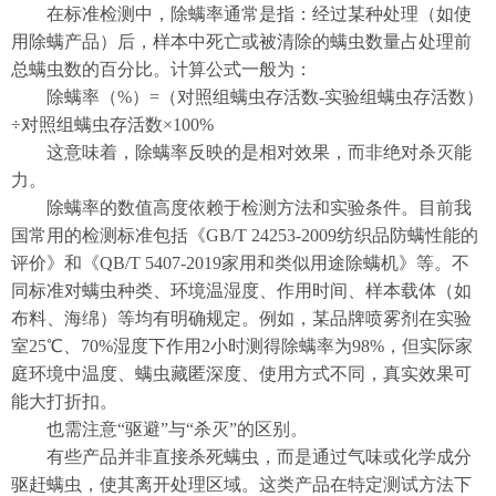
在标准检测中，除螨率通常是指：经过某种处理（如使
用除螨产品）后，样本中死亡或被清除的螨虫数量占处理前
总螨虫数的百分比。计算公式一般为：
除螨率（%）=（对照组螨虫存活数-实验组螨虫存活数）
÷对照组螨虫存活数×100%
这意味着，除螨率反映的是相对效果，而非绝对杀灭能
力。
除螨率的数值高度依赖于检测方法和实验条件。目前我
国常用的检测标准包括《GB/T 24253-2009纺织品防螨性能的
评价》和《QB/T 5407-2019家用和类似用途除螨机》等。不
同标准对螨虫种类、环境温湿度、作用时间、样本载体（如
布料、海绵）等均有明确规定。例如，某品牌喷雾剂在实验
室25℃、70%湿度下作用2小时测得除螨率为98%，但实际家
庭环境中温度、螨虫藏匿深度、使用方式不同，真实效果可
能大打折扣。
也需注意“驱避”与“杀灭”的区别。
有些产品并非直接杀死螨虫，而是通过气味或化学成分
驱赶螨虫，使其离开处理区域。这类产品在特定测试方法下