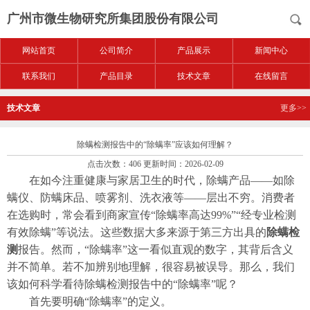
广州市微生物研究所集团股份有限公司
网站首页
公司简介
产品展示
新闻中心
联系我们
产品目录
技术文章
在线留言
技术文章
更多>>
除螨检测报告中的“除螨率”应该如何理解？
点击次数：406 更新时间：2026-02-09
在如今注重健康与家居卫生的时代，除螨产品——如除
螨仪、防螨床品、喷雾剂、洗衣液等——层出不穷。消费者
在选购时，常会看到商家宣传“除螨率高达99%”“经专业检测
有效除螨”等说法。这些数据大多来源于第三方出具的
除螨检
测
报告。然而，“除螨率”这一看似直观的数字，其背后含义
并不简单。若不加辨别地理解，很容易被误导。那么，我们
该如何科学看待除螨检测报告中的“除螨率”呢？
首先要明确“除螨率”的定义。